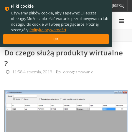
PL
EN
ZALOGUJ
ZAREJESTRUJ
Pliki cookie
Używamy plików cookie, aby zapewnić Ci lepszą
obsługę. Możesz określić warunki przechowywania lub
dostępu do cookie w Twojej przeglądarce. Poznaj
szczegóły
Polityka prywatności
.
Strona główna
›
Wiadomości
OK
Do czego służą produkty wirtualne
?
11:58 4 stycznia, 2019
oprogramowanie