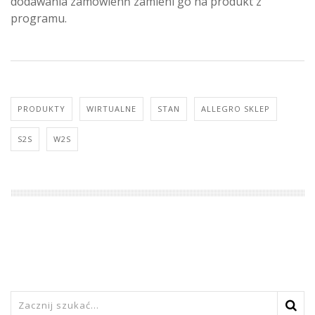
dodawania zamówienń zamieni go na produkt z
programu.
PRODUKTY
WIRTUALNE
STAN
ALLEGRO SKLEP
S2S
W2S