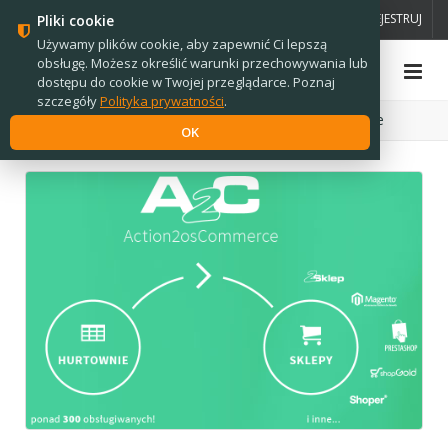
PL
EN
ZALOGUJ
ZAREJESTRUJ
Pliki cookie
Używamy plików cookie, aby zapewnić Ci lepszą
obsługę. Możesz określić warunki przechowywania lub
dostępu do cookie w Twojej przeglądarce. Poznaj
szczegóły
Polityka prywatności
.
Strona główna
›
Oprogramowanie
›
Oprogramowanie
OK