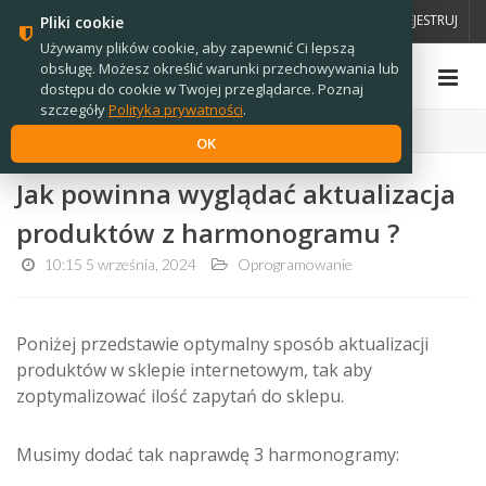
PL
EN
ZALOGUJ
ZAREJESTRUJ
Pliki cookie
Używamy plików cookie, aby zapewnić Ci lepszą
obsługę. Możesz określić warunki przechowywania lub
dostępu do cookie w Twojej przeglądarce. Poznaj
szczegóły
Polityka prywatności
.
Strona główna
›
Wiadomości
OK
Jak powinna wyglądać aktualizacja
produktów z harmonogramu ?
10:15 5 września, 2024
Oprogramowanie
Poniżej przedstawie optymalny sposób aktualizacji
produktów w sklepie internetowym, tak aby
zoptymalizować ilość zapytań do sklepu.
Musimy dodać tak naprawdę 3 harmonogramy: