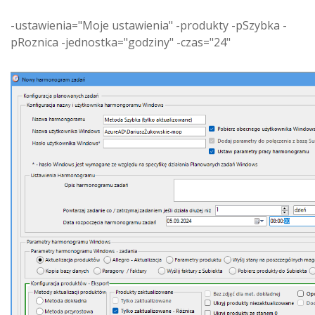
-ustawienia="Moje ustawienia" -produkty -pSzybka -
pRoznica -jednostka="godziny" -czas="24"