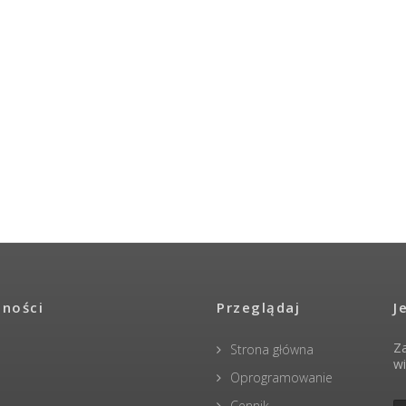
lności
Przeglądaj
J
Za
Strona główna
wi
Oprogramowanie
Cennik