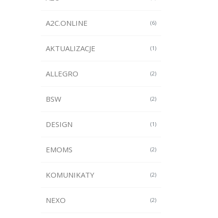
A2C.ONLINE
(6)
AKTUALIZACJE
(1)
ALLEGRO
(2)
BSW
(2)
DESIGN
(1)
EMOMS
(2)
KOMUNIKATY
(2)
NEXO
(2)