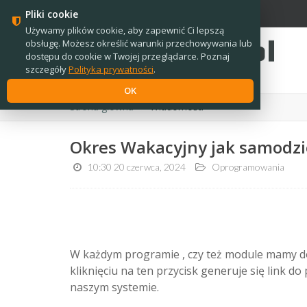
PL
EN
Pliki cookie
Używamy plików cookie, aby zapewnić Ci lepszą
obsługę. Możesz określić warunki przechowywania lub
dostępu do cookie w Twojej przeglądarce. Poznaj
szczegóły
Polityka prywatności
.
OK
Strona główna
›
Wiadomości
Okres Wakacyjny jak samodzie
10:30 20 czerwca, 2024
Oprogramowania
W każdym programie , czy też module mamy do 
kliknięciu na ten przycisk generuje się link do
naszym systemie.